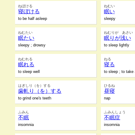
ねぼける
ねむい
寝ぼける
眠い
to be half asleep
sleepy
ねむたい
ねむりが あさい
眠たい
眠りが浅い
sleepy ; drowsy
to sleep lightly
ねむれる
ねる
眠れる
寝る
to sleep well
to sleep ; to take 
はぎしり（を）する
ひるね
歯軋り（を）する
昼寝
to grind one's teeth
nap
ふみん
ふみんしょう
不眠
不眠症
insomnia
insomnia