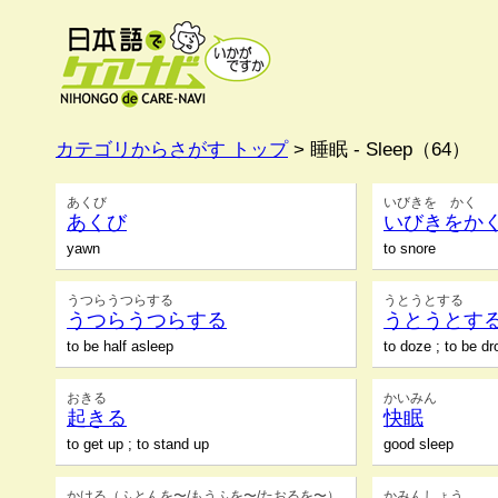
カテゴリからさがす トップ
> 睡眠 - Sleep（64）
あくび
いびきを かく
あくび
いびきをか
yawn
to snore
うつらうつらする
うとうとする
うつらうつらする
うとうとす
to be half asleep
to doze ; to be d
おきる
かいみん
起きる
快眠
to get up ; to stand up
good sleep
かける（ふとんを〜/もうふを〜/たおるを〜）
かみんしょう