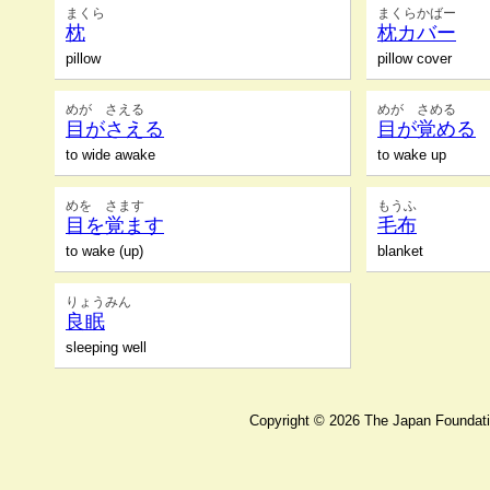
まくら
まくらかばー
枕
枕カバー
pillow
pillow cover
めが さえる
めが さめる
目がさえる
目が覚める
to wide awake
to wake up
めを さます
もうふ
目を覚ます
毛布
to wake (up)
blanket
りょうみん
良眠
sleeping well
Copyright ©
2026 The Japan Foundatio