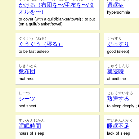
かける（布団を〜/毛布を〜/タ
過眠症
オルを〜）
hypersomnia
to cover (with a quilt/blanket/towel) ; to put
(on a quilt/blanket/towel)
ぐうぐう（ねる）
ぐっすり
ぐうぐう（寝る）
ぐっすり
to be fast asleep
good (sleep)
しきぶとん
しゅうしんじ
敷布団
就寝時
mattress
at bedtime
しーつ
じゅくすいする
シーツ
熟睡する
bed sheet
to sleep deeply ;
すいみんじかん
すいみんぶそく
睡眠時間
睡眠不足
hours of sleep
lack of sleep