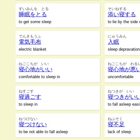
すいみんを とる
そいねする
睡眠をとる
添い寝する
to get some sleep
to lie by the side
でんきもうふ
にゅうみん
電気毛布
入眠
electric blanket
sleep depravation
ねごこちが いい
ねごこちが わる
寝心地がいい
寝心地が悪
comfortable to sleep in
uncomfortable
ねすごす
ねつきが いい
寝過ごす
寝つきがい
to sleep in
to fall asleep easi
ねつけない
ねぶそく
寝つけない
寝不足
to be not able to fall asleep
lack of sleep