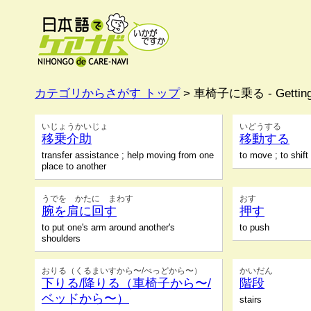
カテゴリからさがす トップ
> 車椅子に乗る - Getting i
いじょうかいじょ
いどうする
移乗介助
移動する
transfer assistance ; help moving from one
to move ; to shift 
place to another
うでを かたに まわす
おす
腕を肩に回す
押す
to put one's arm around another's
to push
shoulders
おりる（くるまいすから〜/べっどから〜）
かいだん
下りる/降りる（車椅子から〜/
階段
ベッドから〜）
stairs