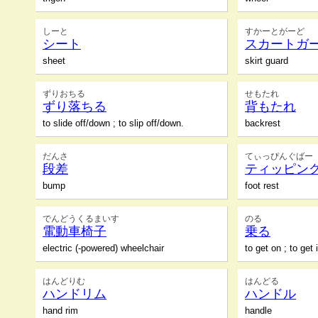
しーと
すかーとがーど
シート
スカートガ
sheet
skirt guard
ずりおちる
せもたれ
ずり落ちる
背もたれ
to slide off/down ; to slip off/down.
backrest
だんさ
てぃっぴんぐばー
段差
ティッピン
bump
foot rest
でんどうくるまいす
のる
電動車椅子
乗る
electric (-powered) wheelchair
to get on ; to get 
はんどりむ
はんどる
ハンドリム
ハンドル
hand rim
handle