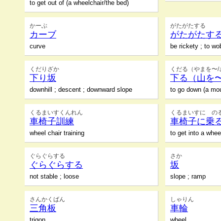
to get out of (a wheelchair/the bed)
かーぶ
がたがたする
カーブ
がたがたす
curve
be rickety ; to wo
くだりざか
くだる（やまを〜/
下り坂
下る（山を〜
downhill ; descent ; downward slope
to go down (a mou
くるまいすくんれん
くるまいすに の
車椅子訓練
車椅子に乗
wheel chair training
to get into a whee
ぐらぐらする
さか
ぐらぐらする
坂
not stable ; loose
slope ; ramp
さんかくばん
しゃりん
三角板
車輪
trigon
wheel