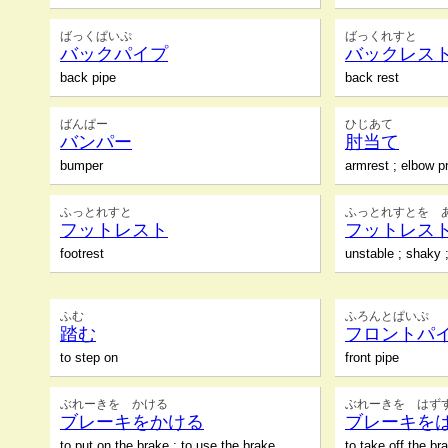
ばっくぱいぷ
ばっくれすと
バックパイプ
バックレス
back pipe
back rest
ばんぱー
ひじあて
バンパー
肘当て
bumper
armrest ; elbow p
ふっとれすと
ふっとれすとを 
フットレスト
フットレス
footrest
unstable ; shaky 
ふむ
ふろんとぱいぷ
踏む
フロントパ
to step on
front pipe
ぶれーきを かける
ぶれーきを はず
ブレーキをかける
ブレーキを
to put on the brake ; to use the brake
to take off the br