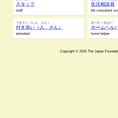
スタッフ
生活相談員
staff
life consultant so
つきそい（にん、さん）
ほーむへるぱー
付き添い（人、さん）
ホームヘル
attendant
home helper
Copyright ©
2026 The Japan Foundatio