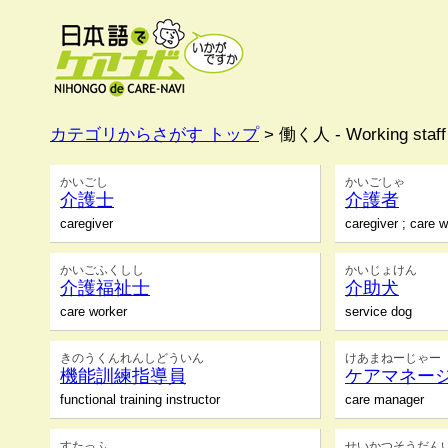
カテゴリからさがす トップ
> 働く人 - Working sta
かいごし
かいごしゃ
介護士
介護者
caregiver
caregiver ; care 
かいごふくしし
かいじょけん
介護福祉士
介助犬
care worker
service dog
きのうくんれんしどういん
けあまねーじゃー
機能訓練指導員
ケアマネー
functional training instructor
care manager
すたっふ
せいかつそうだん