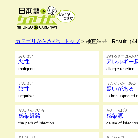
カテゴリからさがす トップ
> 検査結果 - Result（4
あくせい
あれるぎーはんの
悪性
アレルギー
malignant
allergic reaction
いんせい
うたがいが ある
陰性
疑いがある
negative
to be suspected o
かんせんけいろ
かんせんげん
感染経路
感染源
the path of infection
cause of infectio
きけんいんし
きじゅんち