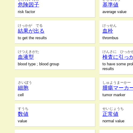
危険因子
基準値
risk factor
average value
けっかが でる
けっせん
結果が出る
血栓
to get the results
thrombus
けつえきがた
けんさに ひっか
血液型
検査に引っ
blood type ; blood group
to have some prob
results
さいぼう
しゅようまーかー
細胞
腫瘍マーカ
cell
tumor marker
すうち
せいじょうち
数値
正常値
value
normal value