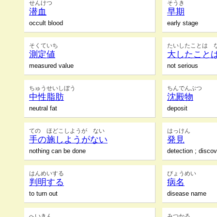
せんけつ
そうき
潜血
早期
occult blood
early stage
そくていち
たいしたことは 
測定値
大したこと
measured value
not serious
ちゅうせいしぼう
ちんでんぶつ
中性脂肪
沈殿物
neutral fat
deposit
ての ほどこしようが ない
はっけん
手の施しようがない
発見
nothing can be done
detection ; disco
はんめいする
びょうめい
判明する
病名
to turn out
disease name
へいきん
みつかる