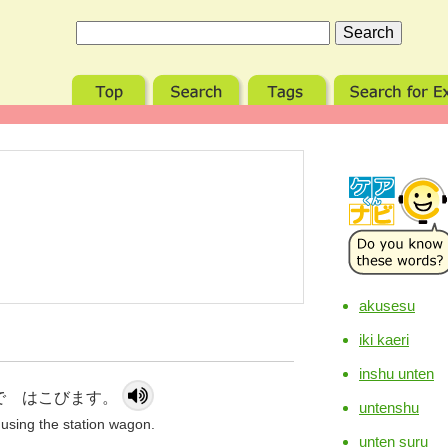
akusesu
iki kaeri
inshu unten
で はこびます。
untenshu
 using the station wagon.
unten suru