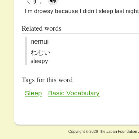
です。
I'm drowsy because I didn't sleep last night
Related words
nemui
ねむい
sleepy
Tags for this word
Sleep
Basic Vocabulary
Copyright ©
2026 The Japan Foundation J