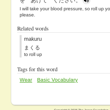
を あげて ください。
I will take your blood pressure, so roll up y
please.
Related words
makuru
まくる
to roll up
Tags for this word
Wear
Basic Vocabulary