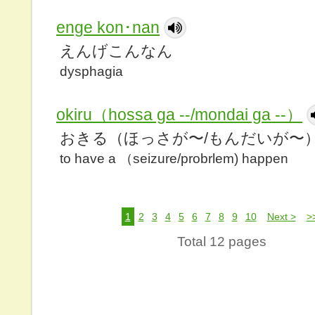
enge kon･nan
えんげこんなん
dysphagia
okiru（hossa ga --/mondai ga --）
おきる（ほっさが〜/もんだいが〜
to have a （seizure/probrlem) happen
1
2
3
4
5
6
7
8
9
10
Next >
>
Total 12 pages