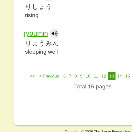
りしょう
rising
ryoumin
りょうみん
sleeping well
<<
< Previous
6
7
8
9
10
11
12
13
14
15
Total 15 pages
Copyright ©
2026 The Japan Foundation J