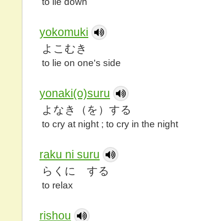
to lie down
yokomuki
よこむき
to lie on one's side
yonaki(o)suru
よなき（を）する
to cry at night ; to cry in the night
raku ni suru
らくに する
to relax
rishou