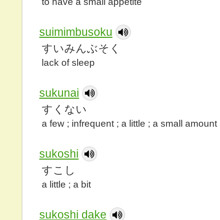
to have a small appetite
suimimbusoku
すいみんぶそく
lack of sleep
sukunai
すくない
a few ; infrequent ; a little ; a small amount
sukoshi
すこし
a little ; a bit
sukoshi dake