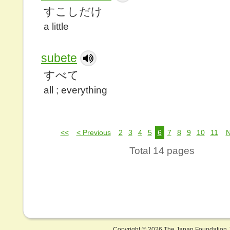
すこしだけ
a little
subete
すべて
all ; everything
<<
< Previous
2
3
4
5
6
7
8
9
10
11
N
Total 14 pages
Copyright ©
2026 The Japan Foundation J