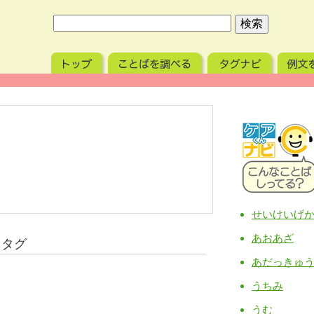
せいけいげ
あおあざ
るタグ
あだっきゅ
うちみ
うむ