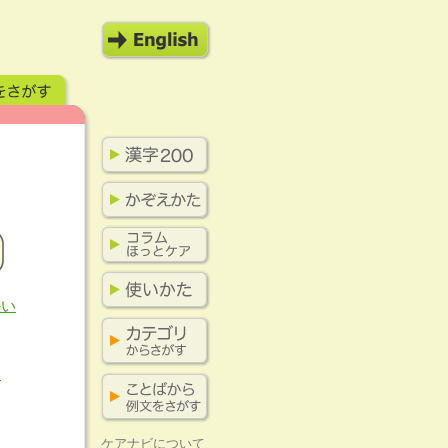
かい
う
ケアナビについて