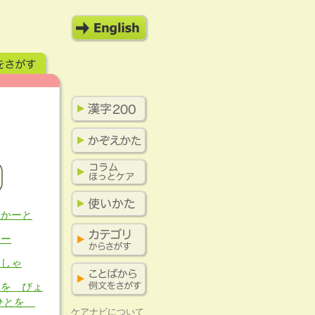
うかーと
ゃー
うしゃ
とを びょ
/ひとを
ケアナビについて