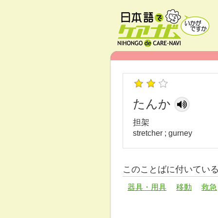
たんか
担架
stretcher ; gurney
このことばに付いてい
器具・用具
移動
救急