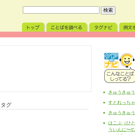
きゅうきゅ
すとれっち
るタグ
きゅうきゅ
はこぶ（ひ
ういんに〜