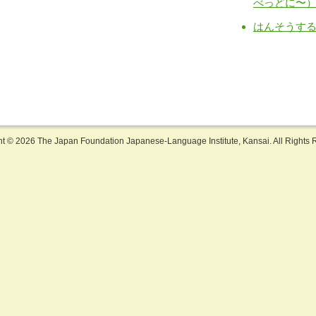
べっどに〜
はんそうす
ht ©
2026 The Japan Foundation Japanese-Language Institute, Kansai. All Rights