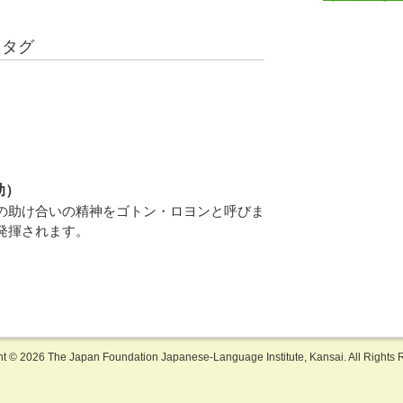
るタグ
助）
の助け合いの精神をゴトン・ロヨンと呼びま
発揮されます。
ht ©
2026 The Japan Foundation Japanese-Language Institute, Kansai. All Rights