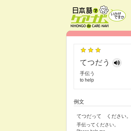
てつだう
手伝う
to help
例文
てつだって ください
手伝ってください。