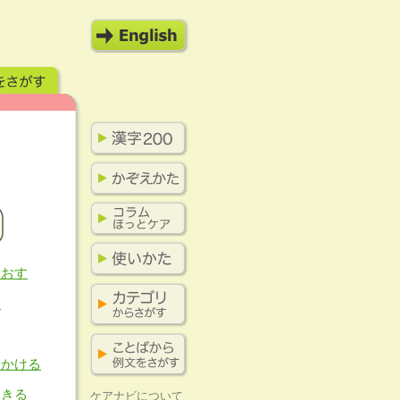
 おす
う
 かける
 きる
ケアナビについて