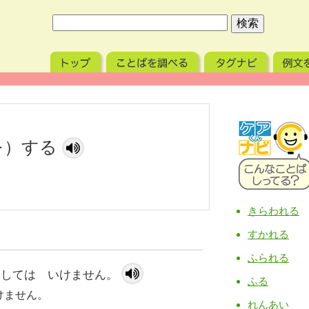
を）する
きらわれる
すかれる
ふられる
 しては いけません。
ふる
けません。
れんあい