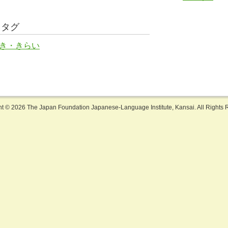
るタグ
き・きらい
ht ©
2026 The Japan Foundation Japanese-Language Institute, Kansai. All Rights