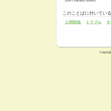
Don't harass others.
このことばに付いてい
人間関係
トラブル
す
Copyrig