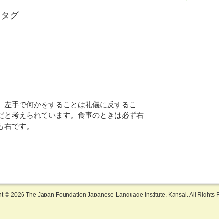
るタグ
、左手で何かをすることは礼儀に反するこ
だと考えられています。食事のときは必ず右
も右です。
ht ©
2026 The Japan Foundation Japanese-Language Institute, Kansai. All Rights