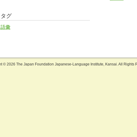
るタグ
本語彙
ht ©
2026 The Japan Foundation Japanese-Language Institute, Kansai. All Rights