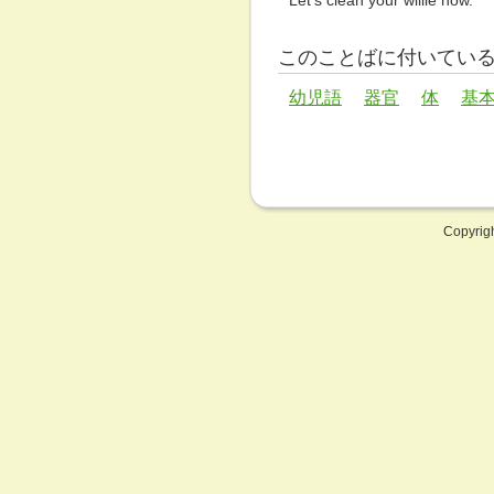
Let's clean your willie now.
このことばに付いてい
幼児語
器官
体
基
Copyrig