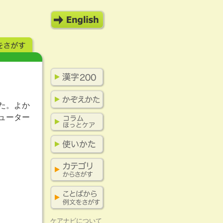
た。よか
ューター
ケアナビについて