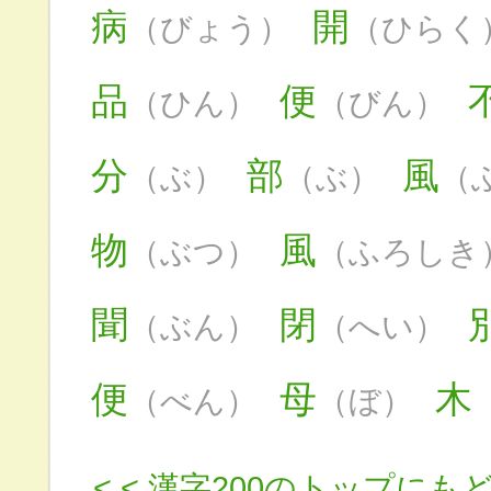
病
開
（びょう）
（ひらく
品
便
（ひん）
（びん）
分
部
風
（ぶ）
（ぶ）
（
物
風
（ぶつ）
（ふろしき
聞
閉
（ぶん）
（へい）
便
母
木
（べん）
（ぼ）
< < 漢字200のトップにも