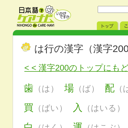
は行の漢字（漢字20
< < 漢字200のトップにも
歯
場
配
（は）
（ば）
（
買
入
（ばい）
（はいる）
白
運
（はく）
（はこぶ）