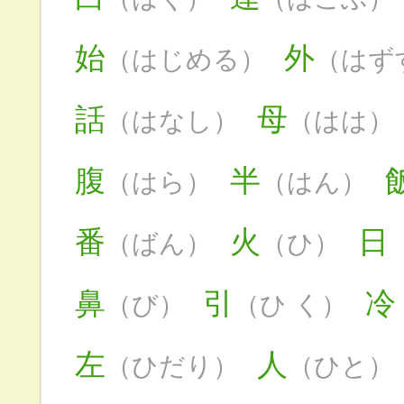
始
外
（はじめる）
（はず
話
母
（はなし）
（はは）
腹
半
（はら）
（はん）
番
火
日
（ばん）
（ひ）
鼻
引
冷
（び）
（ひ く）
左
人
（ひだり）
（ひと）