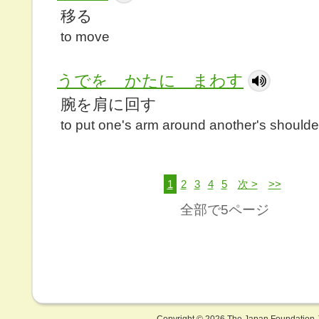
移る
to move
うでを かたに まわす
腕を肩に回す
to put one's arm around another's shoulde
1
2
3
4
5
次 >
>>
全部で5ページ