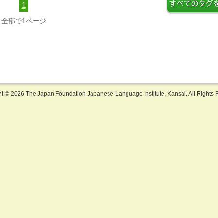
1
全部で1ページ
ht ©
2026 The Japan Foundation Japanese-Language Institute, Kansai. All Rights