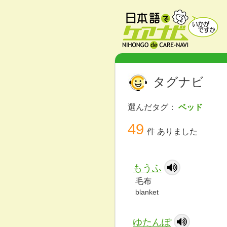
タグナビ
選んだタグ：
ベッド
49
件 ありました
もうふ
毛布
blanket
ゆたんぽ