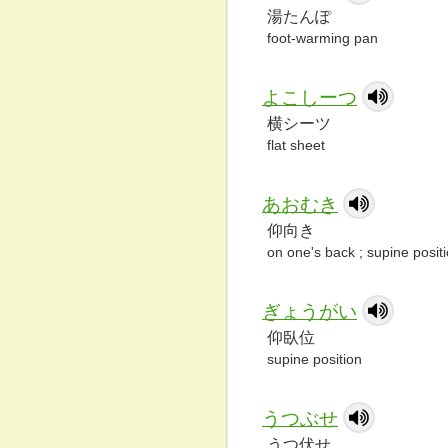
湯たんぽ
foot-warming pan
よこしーつ
横シーツ
flat sheet
あおむき
仰向き
on one's back ; supine posit
ぎょうがい
仰臥位
supine position
うつぶせ
うつ伏せ