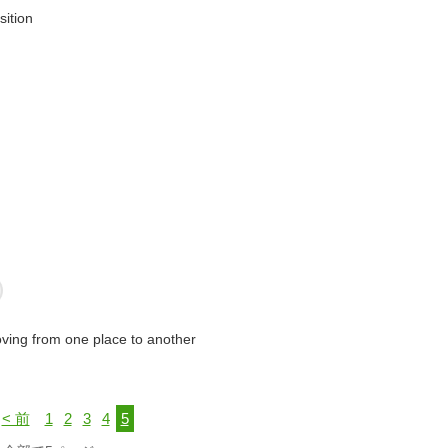
sition
oving from one place to another
< 前
1
2
3
4
5