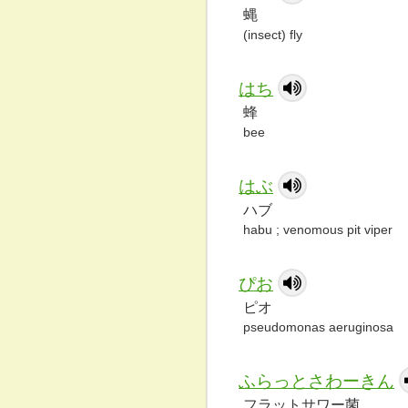
蝿
(insect) fly
はち
蜂
bee
はぶ
ハブ
habu ; venomous pit viper
ぴお
ピオ
pseudomonas aeruginosa
ふらっとさわーきん
フラットサワー菌