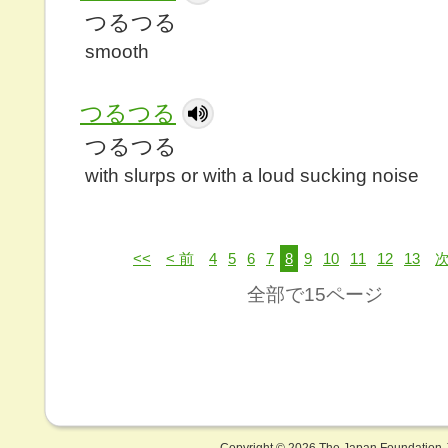
つるつる
smooth
つるつる
つるつる
with slurps or with a loud sucking noise
<<
< 前
4
5
6
7
8
9
10
11
12
13
次
全部で15ページ