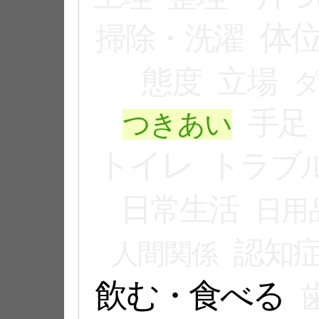
体
掃除・洗濯
態度
立場
手足
つきあい
トイレ
トラブ
日常生活
日用
認知
人間関係
飲む・食べる