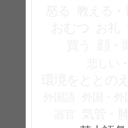
怒る
教える・
おむつ
お礼
顔・
買う
悲しい
環境をととの
外国語
外国・外
気管・
器官