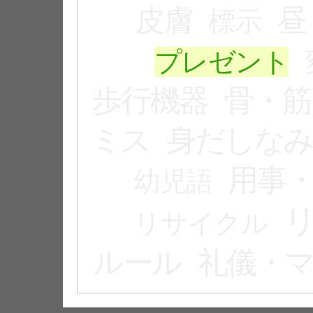
皮膚
昼
標示
プレゼント
歩行機器
骨・筋
ミス
身だしな
用事
幼児語
リサイクル
ルール
礼儀・