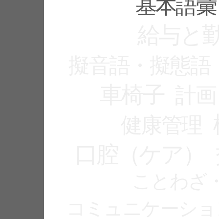
基本語彙
給与と
擬音語・擬態語
車椅子
計画
健康管理
口腔（ケア）
ことわざ
コミュニケーショ