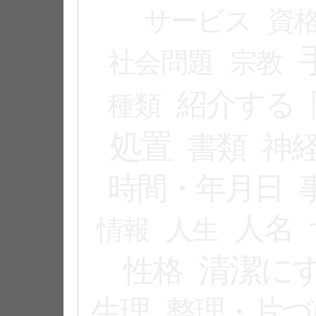
サービス
資
社会問題
宗教
紹介する
種類
処置
書類
神
時間・年月日
人名
情報
人生
清潔に
性格
生理
整理・片づ