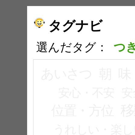
タグナビ
選んだタグ：
つ
あいさつ
朝
味
安心・不安
安
移
位置・方位
うれしい・楽し