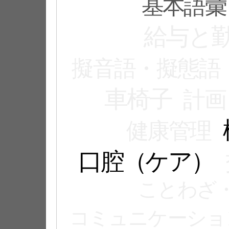
基本語彙
給与と
擬音語・擬態語
車椅子
計画
健康管理
口腔（ケア）
ことわざ
コミュニケーショ