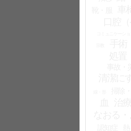
車
靴・服
口腔（
コミュニケーショ
手術
宗教
処置
事故・
清潔に
掃除
線・形
血
治
なおる・
認知症
熱