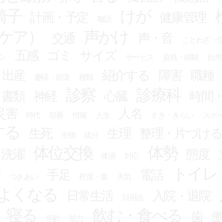
椅子
けが
計画・予定
健康管理
敬語
ケア）
声かけ
交通
声・音
ことわざ・
五感
ゴミ
サイズ
ン
サービス
資格・経験
自然
出産
紹介する
障害
職種
趣味・娯楽
種類
診察
診療科
書類
神経
心臓
時間
災害
人名
時代
順番
情報
人生
すき・きらい
スポ
する
生死
生理
整理・片づけ
生物
成分
体位交換
体勢
・洗濯
態度
体液
対応
療
トイレ
手足
電話
つきあい
程度・量
天気
よくなる
日常生活
入院・退院
日用品
寝る
飲む・食べる
歯
年齢
能力