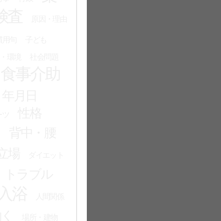
検査
原因・理由
慣用句
子ども
・環境
社会問題
食事介助
・年月日
性格
ーツ
る
背中・腰
立場
ダイエット
トラブル
入浴
人間関係
働く
場所・建物