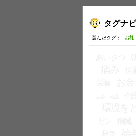
タグナ
選んだタグ：
お礼
あいさつ
痛み
位
お金
栄養
介
音楽
会議
環境を
ガン
機械
給
救急