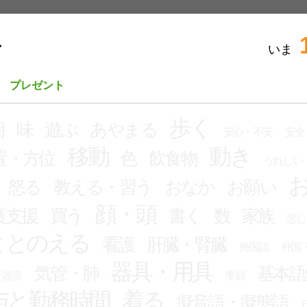
いま
ビ
プレゼント
歩く
朝
味
遊ぶ
あやまる
安心・不安
安全
移動
動き
置・方位
色
飲食物
うれしい
怒る
教える・習う
おなか
お願い
顔・頭
護支援
買う
書く
数
家族
悲し
ととのえる
看護
肝臓・腎臓
外国語
外国
器具・用具
気管・肺
基本語
器官
季節
与と勤務時間
着る
擬音語・擬態語