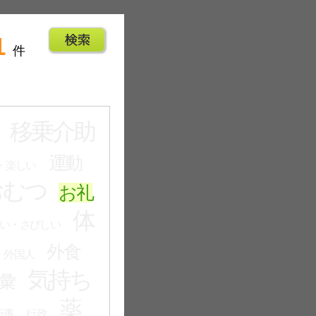
1
件
移乗介助
運動
・楽しい
おむつ
お礼
体
い・さびしい
外食
・外国人
気持ち
彙
薬
行事
行政