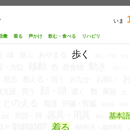
いま
ビ
語彙
着る
声かけ
飲む・食べる
リハビリ
歩く
朝
味
遊ぶ
あやまる
安心・不安
安全
移動
動き
置・方位
色
飲食物
うれしい
怒る
教える・習う
おなか
お願い
顔・頭
護支援
買う
書く
数
家族
悲し
ととのえる
看護
肝臓・腎臓
外国語
外国
器具・用具
気管・肺
基本語
器官
季節
与と勤務時間
着る
擬音語・擬態語