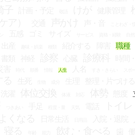
椅子
けが
計画・予定
健康管理
敬語
ケア）
声かけ
交通
声・音
ことわざ・
五感
ゴミ
サイズ
ン
サービス
資格・経験
自然
出産
紹介する
障害
職種
趣味・娯楽
種類
診察
診療科
書類
神経
心臓
時間
災害
人名
時代
順番
情報
人生
すき・きらい
スポ
する
生死
生理
整理・片づけ
生物
成分
体位交換
体勢
・洗濯
態度
体液
対応
療
トイレ
手足
電話
つきあい
程度・量
天気
よくなる
日常生活
入院・退院
日用品
寝る
飲む・食べる
歯
年齢
能力