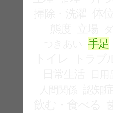
体
掃除・洗濯
態度
立場
手足
つきあい
トイレ
トラブ
日常生活
日用
認知
人間関係
飲む・食べる