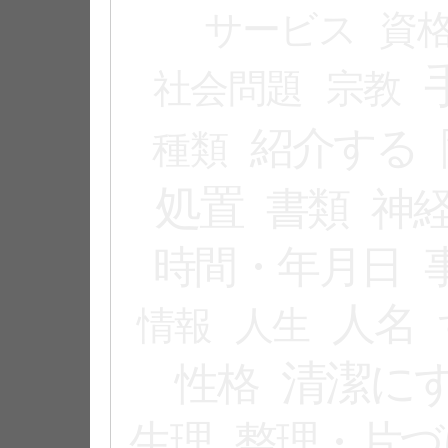
サービス
資
社会問題
宗教
紹介する
種類
処置
書類
神
時間・年月日
人名
情報
人生
清潔に
性格
生理
整理・片づ