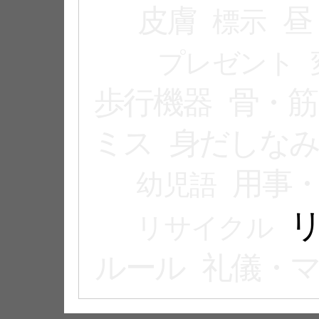
皮膚
昼
標示
プレゼント
歩行機器
骨・筋
ミス
身だしな
用事
幼児語
リサイクル
ルール
礼儀・