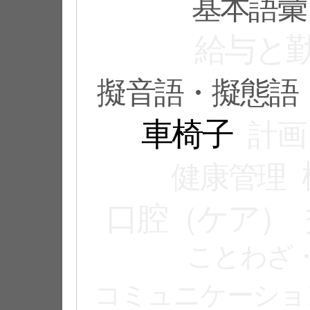
基本語彙
給与と
擬音語・擬態語
車椅子
計画
健康管理
口腔（ケア）
ことわざ
コミュニケーショ