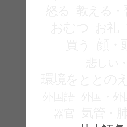
怒る
教える・
おむつ
お礼
顔・
買う
悲しい
環境をととの
外国語
外国・外
気管・
器官