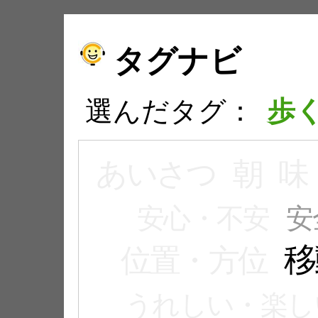
タグナビ
選んだタグ：
歩
あいさつ
朝
味
安心・不安
安
移
位置・方位
うれしい・楽し