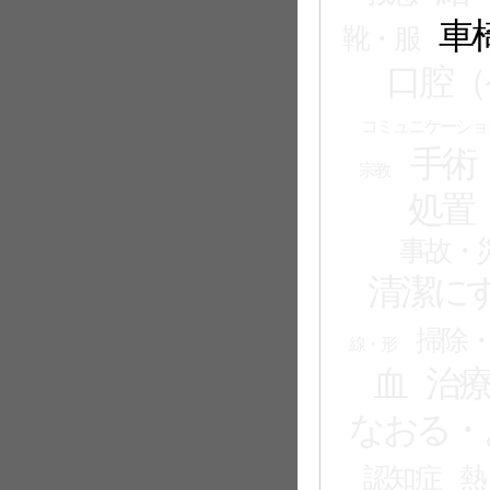
車
靴・服
口腔（
コミュニケーショ
手術
宗教
処置
事故・
清潔に
掃除
線・形
血
治
なおる・
認知症
熱