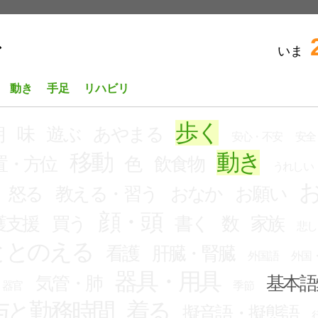
いま
ビ
動き
手足
リハビリ
歩く
朝
味
遊ぶ
あやまる
安心・不安
安全
移動
動き
置・方位
色
飲食物
うれしい
怒る
教える・習う
おなか
お願い
顔・頭
護支援
買う
書く
数
家族
悲し
ととのえる
看護
肝臓・腎臓
外国語
外国
器具・用具
気管・肺
基本語
器官
季節
与と勤務時間
着る
擬音語・擬態語