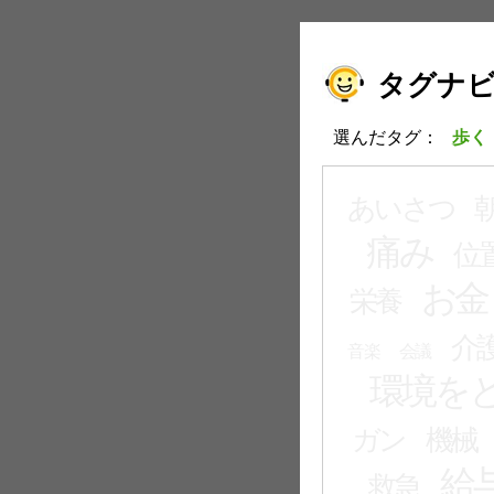
タグナ
選んだタグ：
歩く
あいさつ
痛み
位
お金
栄養
介
音楽
会議
環境を
ガン
機械
給
救急