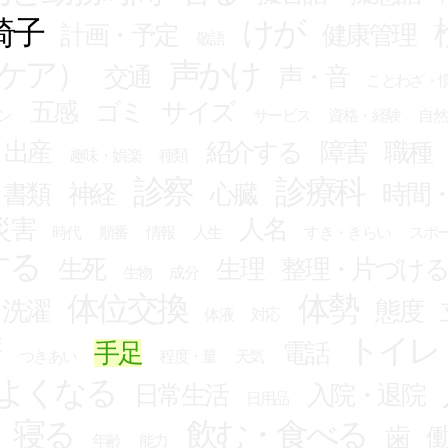
椅子
けが
計画・予定
健康管理
敬語
ケア）
声かけ
交通
声・音
ことわざ・
五感
ゴミ
サイズ
ン
サービス
資格・経験
自然
出産
紹介する
障害
職種
趣味・娯楽
種類
診察
診療科
書類
神経
心臓
時間
災害
人名
時代
順番
情報
人生
すき・きらい
スポ
する
生死
生理
整理・片づけ
生物
成分
体位交換
体勢
・洗濯
態度
体液
対応
療
トイレ
手足
電話
つきあい
程度・量
天気
よくなる
日常生活
入院・退院
日用品
寝る
飲む・食べる
歯
年齢
能力