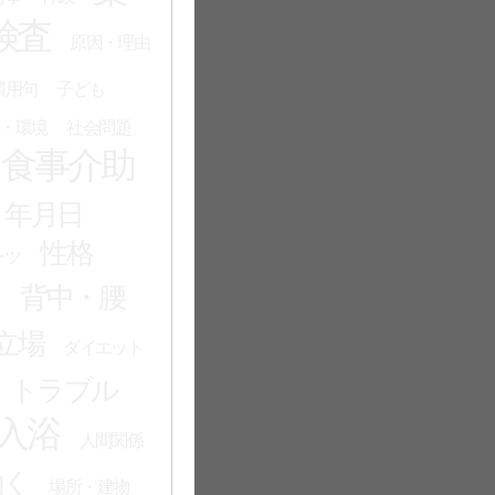
検査
原因・理由
慣用句
子ども
・環境
社会問題
食事介助
・年月日
性格
ーツ
る
背中・腰
立場
ダイエット
トラブル
入浴
人間関係
働く
場所・建物