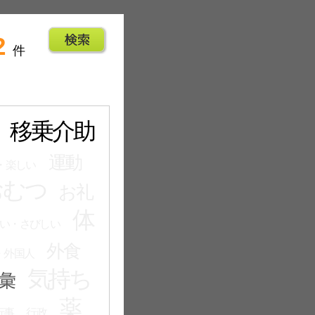
2
件
移乗介助
運動
・楽しい
おむつ
お礼
体
い・さびしい
外食
・外国人
気持ち
彙
薬
行事
行政