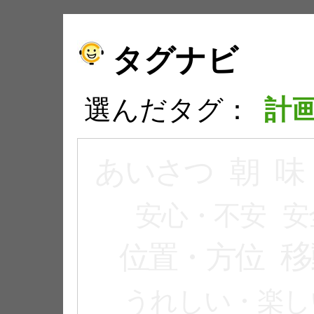
タグナビ
選んだタグ：
計
あいさつ
朝
味
安心・不安
安
移
位置・方位
うれしい・楽し