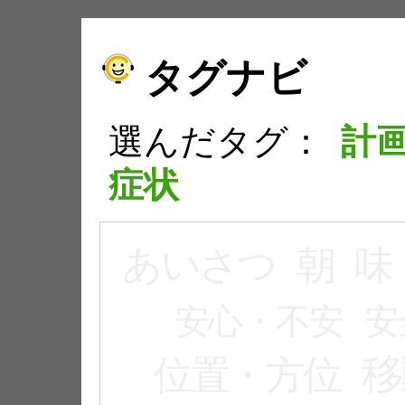
タグナビ
選んだタグ：
計
症状
あいさつ
朝
味
安心・不安
安
移
位置・方位