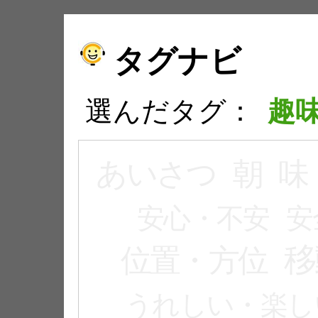
タグナビ
選んだタグ：
趣
あいさつ
朝
味
安心・不安
安
移
位置・方位
うれしい・楽し