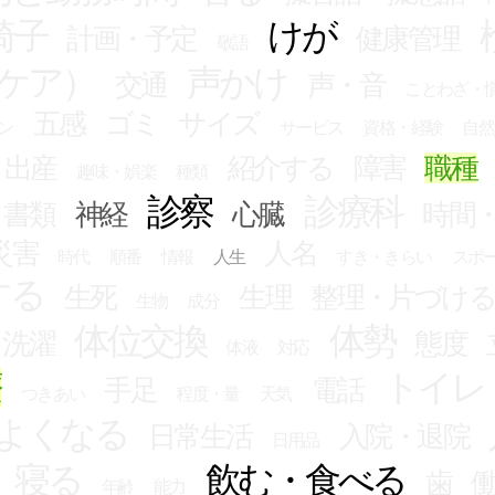
椅子
けが
計画・予定
健康管理
敬語
ケア）
声かけ
交通
声・音
ことわざ・
五感
ゴミ
サイズ
ン
サービス
資格・経験
自然
出産
紹介する
障害
職種
趣味・娯楽
種類
診察
診療科
書類
神経
心臓
時間
災害
人名
時代
順番
情報
人生
すき・きらい
スポ
する
生死
生理
整理・片づけ
生物
成分
体位交換
体勢
・洗濯
態度
体液
対応
療
トイレ
手足
電話
つきあい
程度・量
天気
よくなる
日常生活
入院・退院
日用品
寝る
飲む・食べる
歯
年齢
能力