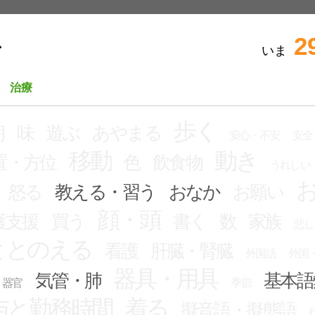
2
いま
ビ
治療
歩く
朝
味
遊ぶ
あやまる
安心・不安
安全
移動
動き
置・方位
色
飲食物
うれしい
怒る
教える・習う
おなか
お願い
顔・頭
護支援
買う
書く
数
家族
悲し
ととのえる
看護
肝臓・腎臓
外国語
外国
器具・用具
気管・肺
基本語
器官
季節
与と勤務時間
着る
擬音語・擬態語