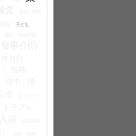
検査
原因・理由
慣用句
子ども
・環境
社会問題
食事介助
・年月日
性格
ーツ
る
背中・腰
立場
ダイエット
トラブル
入浴
人間関係
働く
場所・建物