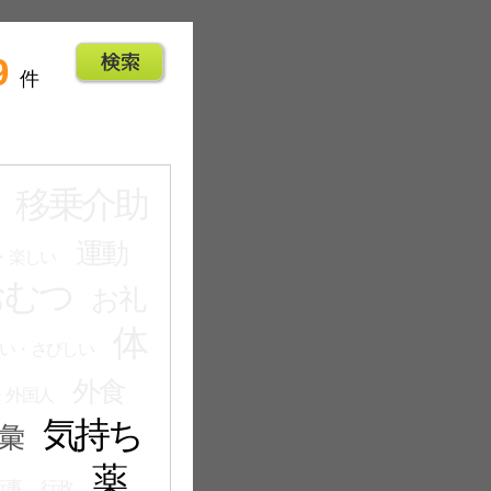
9
件
移乗介助
運動
・楽しい
おむつ
お礼
体
い・さびしい
外食
・外国人
気持ち
彙
薬
行事
行政