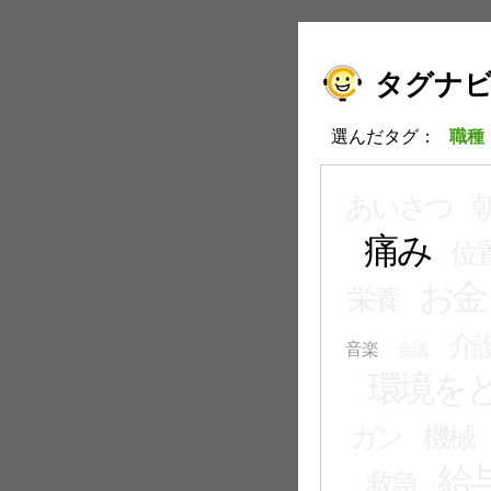
タグナ
選んだタグ：
職種
あいさつ
痛み
位
お金
栄養
介
音楽
会議
環境を
ガン
機械
給
救急