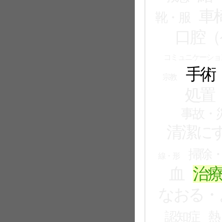
車
靴・服
口腔（
コミュニケーショ
手術
宗教
処置
事故・
清潔に
掃除
線・形
血
治
なおる・
認知症
熱