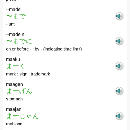
--made
〜まで
- until
--made ni
〜までに
on or before - ; by - (indicating time limit)
maaku
まーく
mark ; sign ; trademark
maagen
まーげん
stomach
maajan
まーじゃん
mahjong