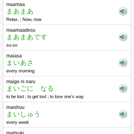
maamaa
まあまあ
Relax. ; Now, now
maamaadesu
まあまあです
so-so
maiasa
まいあさ
every morning
maigo ni naru
まいごに なる
to be lost ; to get lost ; to lose one's way
maishuu
まいしゅう
every week
maitsuki