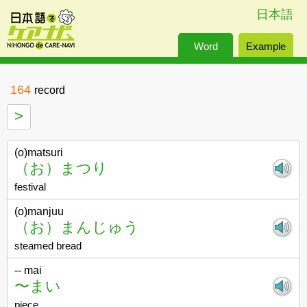
日本語
Word
Example
164
record
>
(o)matsuri
（お）まつり
festival
(o)manjuu
（お）まんじゅう
steamed bread
-- mai
〜まい
piece