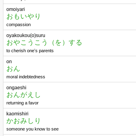
omoiyari
おもいやり
compassion
oyakoukou(o)suru
おやこうこう（を）する
to cherish one's parents
on
おん
moral indebtedness
ongaeshi
おんがえし
returning a favor
kaomishiri
かおみしり
someone you know to see