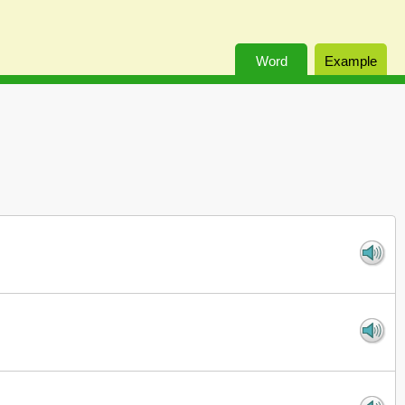
Word
Example