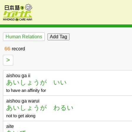
Human Relations
66
record
>
aishou ga ii
あいしょうが いい
to have an affinity for
aishou ga warui
あいしょうが わるい
not to get along
aite