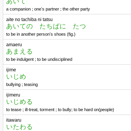
あいて
a companion ; one's partner ; the other party
aite no tachiba ni tatsu
あいての たちばに たつ
to be in another person's shoes (fig.)
amaeru
あまえる
to be indulgent ; to be undisciplined
ijime
いじめ
bullying ; teasing
ijimeru
いじめる
to tease ; ill-treat, torment ; to bully; to be hard on(people)
itawaru
いたわる