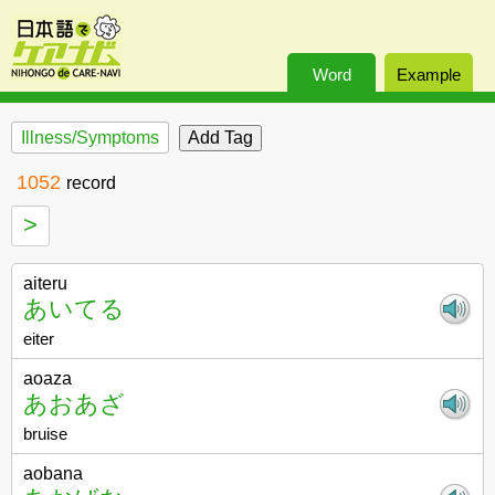
Word
Example
Illness/Symptoms
1052
record
>
aiteru
あいてる
eiter
aoaza
あおあざ
bruise
aobana