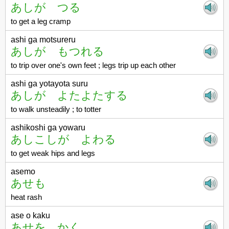
あしが つる
to get a leg cramp
ashi ga motsureru
あしが もつれる
to trip over one's own feet ; legs trip up each other
ashi ga yotayota suru
あしが よたよたする
to walk unsteadily ; to totter
ashikoshi ga yowaru
あしこしが よわる
to get weak hips and legs
asemo
あせも
heat rash
ase o kaku
あせを かく