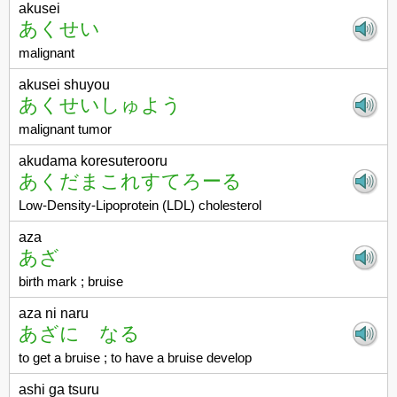
akusei
あくせい
malignant
akusei shuyou
あくせいしゅよう
malignant tumor
akudama koresuterooru
あくだまこれすてろーる
Low-Density-Lipoprotein (LDL) cholesterol
aza
あざ
birth mark ; bruise
aza ni naru
あざに なる
to get a bruise ; to have a bruise develop
ashi ga tsuru