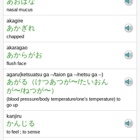
あおばな
nasal mucus
akagire
あかぎれ
chapped
akaragao
あからがお
flush face
agaru(ketsuatsu ga --/taion ga --/netsu ga --)
あがる（けつあつが〜/たいおん
が〜/ねつが〜）
(blood pressure/body temperature/one's temperature) to
go up
kanjiru
かんじる
to feel ; to sense