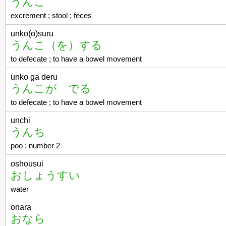
うんこ
excrement ; stool ; feces
unko(o)suru
うんこ（を）する
to defecate ; to have a bowel movement
unko ga deru
うんこが でる
to defecate ; to have a bowel movement
unchi
うんち
poo ; number 2
oshousui
おしょうすい
water
onara
おなら