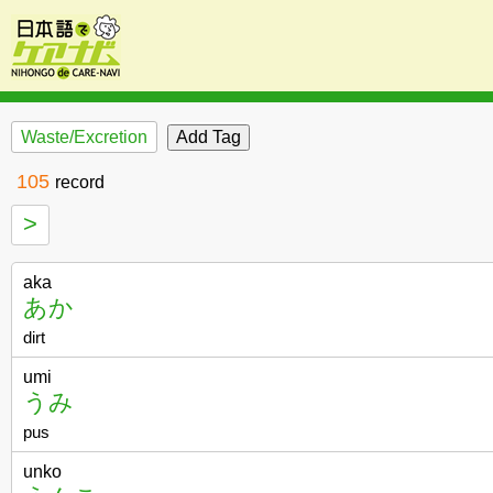
Waste/Excretion
105
record
>
aka
あか
dirt
umi
うみ
pus
unko