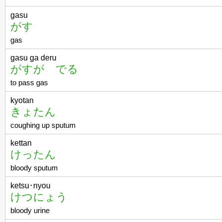
gasu
がす
gas
gasu ga deru
がすが でる
to pass gas
kyotan
きょたん
coughing up sputum
kettan
けったん
bloody sputum
ketsu･nyou
けつにょう
bloody urine