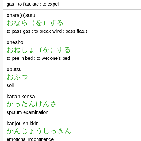
gas ; to flatulate ; to expel
onara(o)suru
おなら（を）する
to pass gas ; to break wind ; pass flatus
onesho
おねしょ（を）する
to pee in bed ; to wet one's bed
obutsu
おぶつ
soil
kattan kensa
かったんけんさ
sputum examination
kanjou shikkin
かんじょうしっきん
emotional incontinence