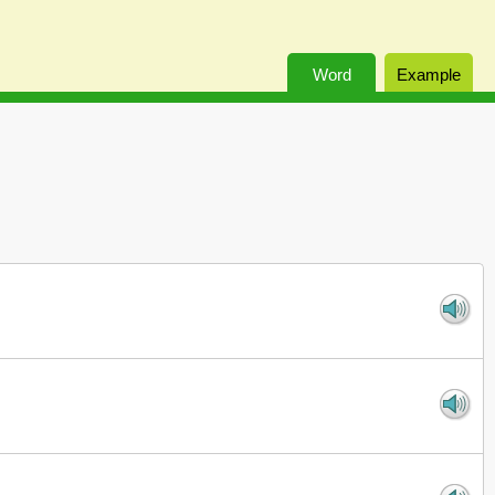
Word
Example