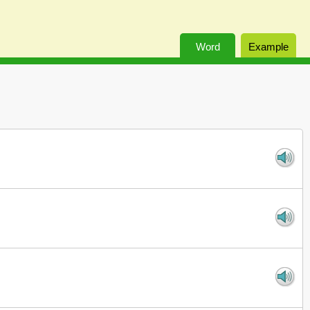
Word
Example