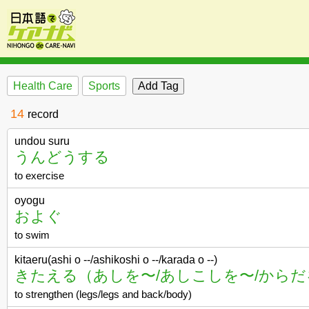
Health Care
Sports
14
record
undou suru
うんどうする
to exercise
oyogu
およぐ
to swim
kitaeru(ashi o --/ashikoshi o --/karada o --)
きたえる（あしを〜/あしこしを〜/からだ
to strengthen (legs/legs and back/body)