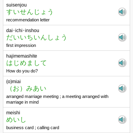
suisenjou
すいせんじょう
recommendation letter
dai･ichi･inshou
だいいちいんしょう
first impression
hajimemashite
はじめまして
How do you do?
(o)miai
（お）みあい
arranged marriage meeting ; a meeting arranged with
marriage in mind
meishi
めいし
business card ; calling card