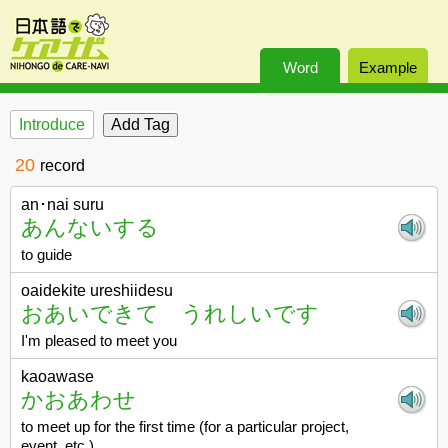
Word
Example
Introduce
20
record
an･nai suru
あんないする
to guide
oaidekite ureshiidesu
おあいできて うれしいです
I'm pleased to meet you
kaoawase
かおあわせ
to meet up for the first time (for a particular project,
event, etc.)