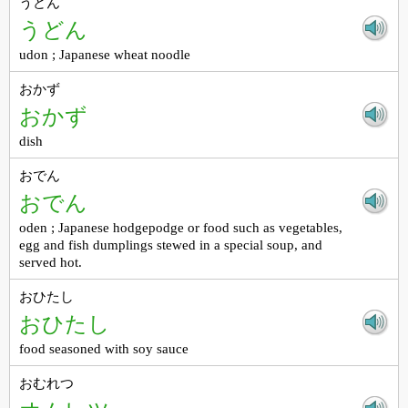
うどん
うどん
udon ; Japanese wheat noodle
おかず
おかず
dish
おでん
おでん
oden ; Japanese hodgepodge or food such as vegetables,
egg and fish dumplings stewed in a special soup, and
served hot.
おひたし
おひたし
food seasoned with soy sauce
おむれつ