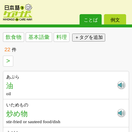
ことば
例文
飲食物
基本語彙
料理
22
件
>
あぶら
油
oil
いためもの
炒め物
stir-fried or sauteed food/dish