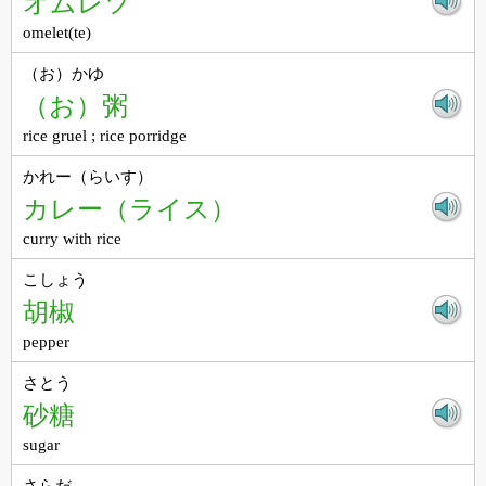
オムレツ
omelet(te)
（お）かゆ
（お）粥
rice gruel ; rice porridge
かれー（らいす）
カレー（ライス）
curry with rice
こしょう
胡椒
pepper
さとう
砂糖
sugar
さらだ