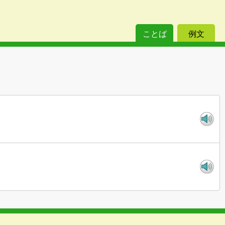
ことば
例文