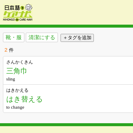
靴・服
清潔にする
2
件
さんかくきん
三角巾
sling
はきかえる
はき替える
to change