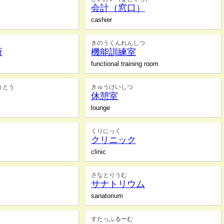
会計（窓口）
cashier
きのうくんれんしつ
所
機能訓練室
functional training room
うとう
きゅうけいしつ
休憩室
lounge
くりにっく
クリニック
clinic
さなとりうむ
サナトリウム
sanatorium
すたっふるーむ