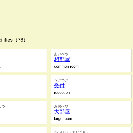
ilities（78）
あいべや
相部屋
s
common room
うけつけ
受付
reception
しつ
おおべや
大部屋
large room
かいけい（まどぐち）