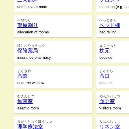
二人部屋
フロント
semi-private room
reception (e.g. hot
へやわり
べっどさく
部屋割り
ベッド柵
allocation of rooms
bed railing
ほけんやっきょく
まくらもと
保険薬局
枕元
insurance pharmacy
bedside
まどぎわ
まどぐち
窓際
窓口
near the window
counter
むきんしつ
めんかいしつ
無菌室
面会室
aseptic room
visitors room
りがくりょうほうしつ
りねんしつ
理学療法室
リネン室