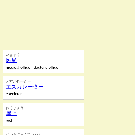
いきょく
医局
medical office ; doctor's office
えすかれーたー
エスカレーター
escalator
おくじょう
屋上
roof
かいろぷらくてぃっく