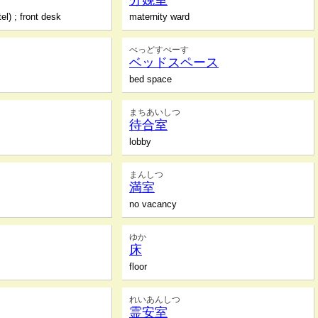
分娩室
el) ; front desk
maternity ward
べっどすぺーす
ベッドスペース
bed space
まちあいしつ
待合室
lobby
まんしつ
満室
no vacancy
ゆか
床
floor
れいあんしつ
霊安室