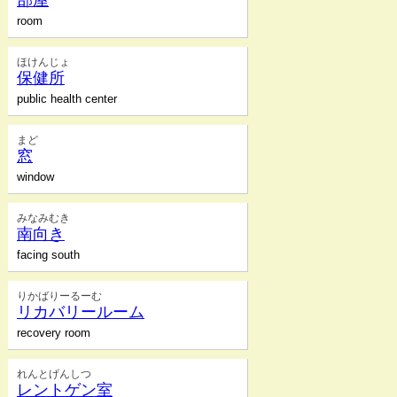
部屋
room
ほけんじょ
保健所
public health center
まど
窓
window
みなみむき
南向き
facing south
りかばりーるーむ
リカバリールーム
recovery room
れんとげんしつ
レントゲン室