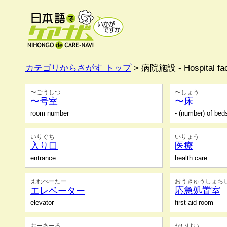
カテゴリからさがす トップ
> 病院施設 - Hospital fac
〜ごうしつ
〜しょう
〜号室
〜床
room number
- (number) of bed
いりぐち
いりょう
入り口
医療
entrance
health care
えれべーたー
おうきゅうしょち
エレベーター
応急処置室
elevator
first-aid room
おーあーる
かいけい