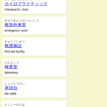
カイロプラクティック
chiropractic clinic
きゅうきゅうがいらいしつ
救急外来室
emergency room
きゅうごしせつ
救護施設
first-aid facility
けんさしつ
検査室
laboratory
しょうとうだい
床頭台
bar table
たくしーのりば