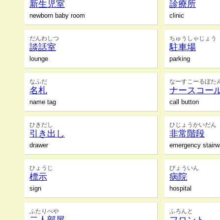
新生児室
診療所
newborn baby room
clinic
だんわしつ
ちゅうしゃじょう
談話室
駐車場
lounge
parking
なふだ
なーすこーるぼた
名札
ナースコー
name tag
call button
ひきだし
ひじょうかいだん
引き出し
非常階段
drawer
emergency stair
ひょうじ
びょういん
標示
病院
sign
hospital
ふたりべや
ふろんと