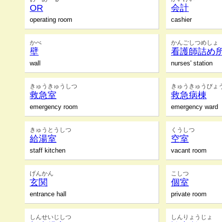
OR
会計
operating room
cashier
かべ
かんごしつめしょ
壁
看護師詰め
wall
nurses' station
きゅうきゅうしつ
きゅうきゅうびょ
救急室
救急病棟
emergency room
emergency ward
きゅうとうしつ
くうしつ
給湯室
空室
staff kitchen
vacant room
げんかん
こしつ
玄関
個室
entrance hall
private room
しんせいじしつ
しんりょうじょ