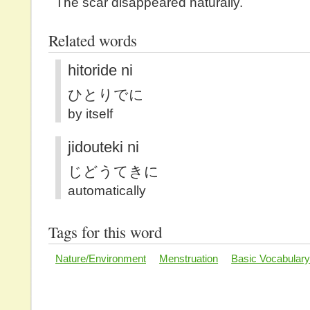
The scar disappeared naturally.
Related words
hitoride ni
ひとりでに
by itself
jidouteki ni
じどうてきに
automatically
Tags for this word
Nature/Environment
Menstruation
Basic Vocabular