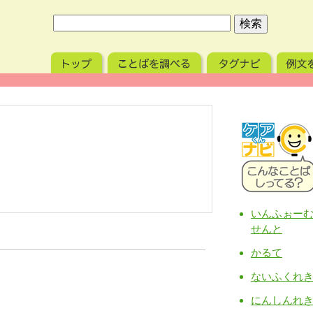
いんふぉー
せんと
かるて
ないふくれ
にんしんれ