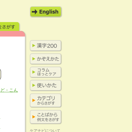
むど・こん
き
き
ケアナビについて