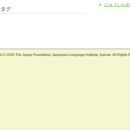
にゅういん
るタグ
ht ©
2026 The Japan Foundation Japanese-Language Institute, Kansai. All Rights