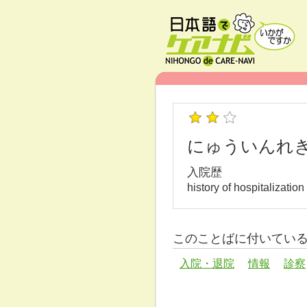
にゅういんれ
入院歴
history of hospitalization
このことばに付いてい
入院・退院
情報
診察