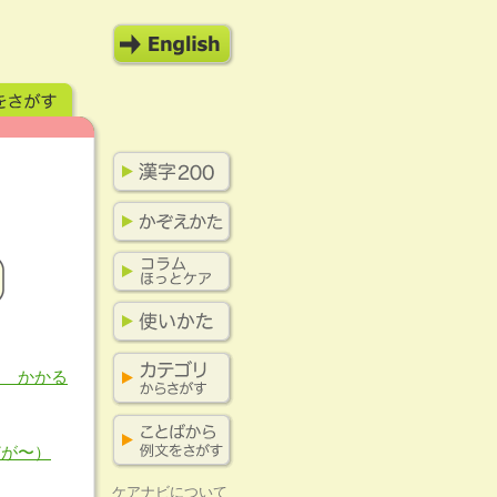
に かかる
どが〜）
ケアナビについて