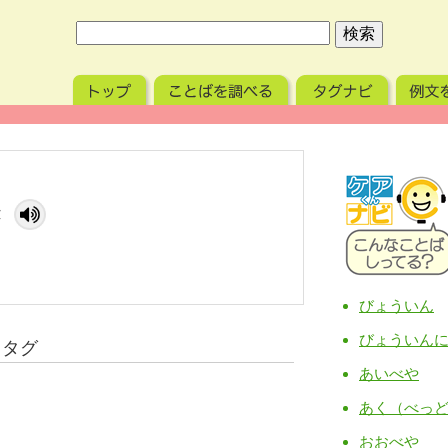
き
びょういん
びょういん
るタグ
あいべや
あく（べっ
おおべや