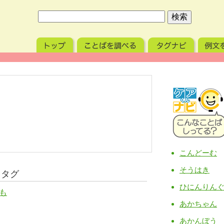
こんどーむ
そうはき
るタグ
ひにんりん
も
あかちゃん
あかんぼう