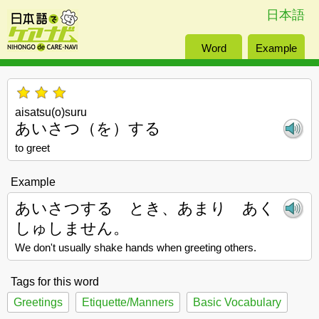
日本語
Word
Example
aisatsu(o)suru
あいさつ（を）する
to greet
Example
あいさつする とき、あまり あく
しゅしません。
We don't usually shake hands when greeting others.
Tags for this word
Greetings
Etiquette/Manners
Basic Vocabulary