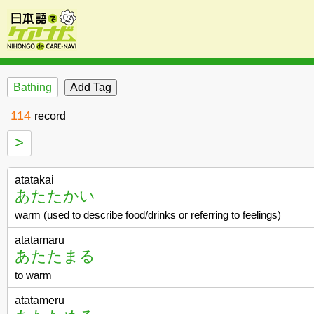
Bathing
114
record
>
atatakai
あたたかい
warm (used to describe food/drinks or referring to feelings)
atatamaru
あたたまる
to warm
atatameru