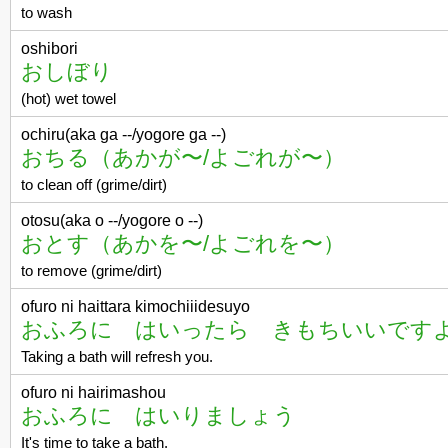
to wash
oshibori
おしぼり
(hot) wet towel
ochiru(aka ga --/yogore ga --)
おちる（あかが〜/よごれが〜）
to clean off (grime/dirt)
otosu(aka o --/yogore o --)
おとす（あかを〜/よごれを〜）
to remove (grime/dirt)
ofuro ni haittara kimochiiidesuyo
おふろに はいったら きもちいいです
Taking a bath will refresh you.
ofuro ni hairimashou
おふろに はいりましょう
It's time to take a bath.