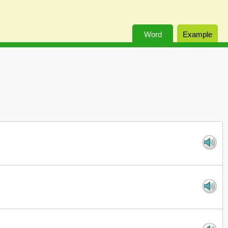
Word
Example