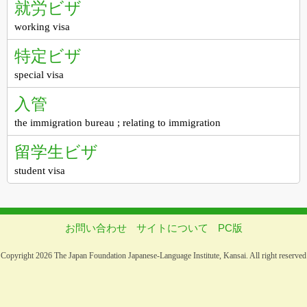
就労ビザ
working visa
特定ビザ
special visa
入管
the immigration bureau ; relating to immigration
留学生ビザ
student visa
お問い合わせ
サイトについて
PC版
Copyright 2026 The Japan Foundation Japanese-Language Institute, Kansai. All right reserved